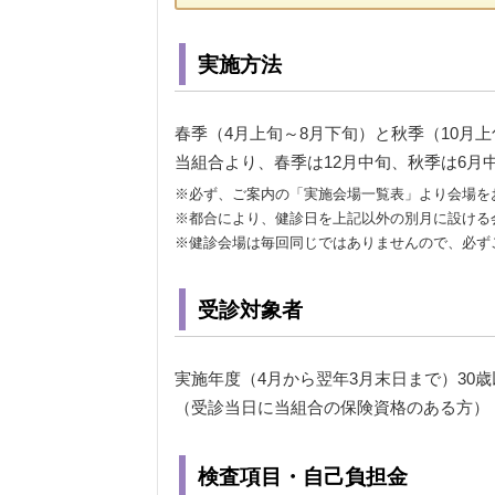
実施方法
春季（4月上旬～8月下旬）と秋季（10月
当組合より、春季は12月中旬、秋季は6
※必ず、ご案内の「実施会場一覧表」より会場を
※都合により、健診日を上記以外の別月に設ける
※健診会場は毎回同じではありませんので、必ず
受診対象者
実施年度（4月から翌年3月末日まで）30
（受診当日に当組合の保険資格のある方）
検査項目・自己負担金