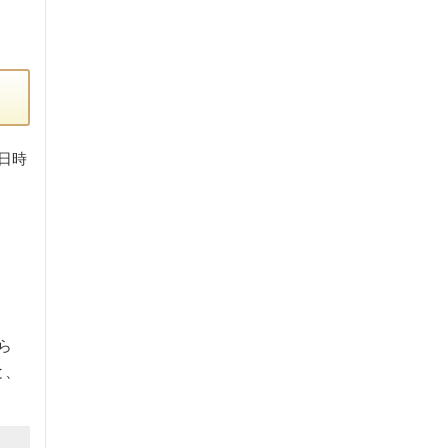
日時
ら
と、