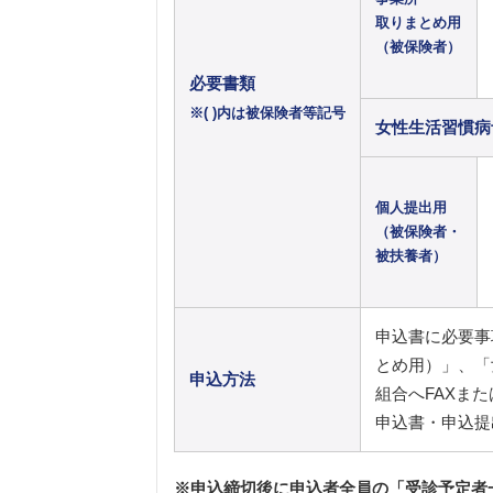
取りまとめ用
（被保険者）
必要書類
※( )内は被保険者等記号
女性生活習慣病
個人提出用
（被保険者・
被扶養者）
申込書に必要事
とめ用）」、「
申込方法
組合へFAXま
申込書・申込提
※申込締切後に申込者全員の「受診予定者