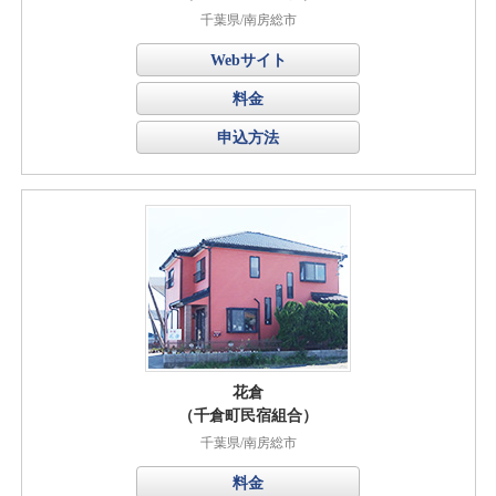
千葉県/南房総市
Webサイト
料金
申込方法
花倉
（千倉町民宿組合）
千葉県/南房総市
料金