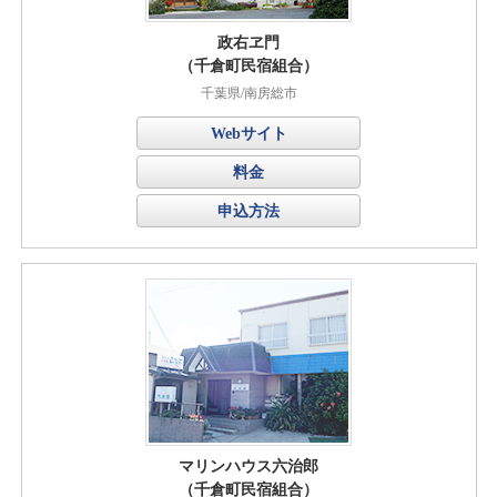
政右ヱ門
（千倉町民宿組合）
千葉県/南房総市
Webサイト
料金
申込方法
マリンハウス六治郎
（千倉町民宿組合）