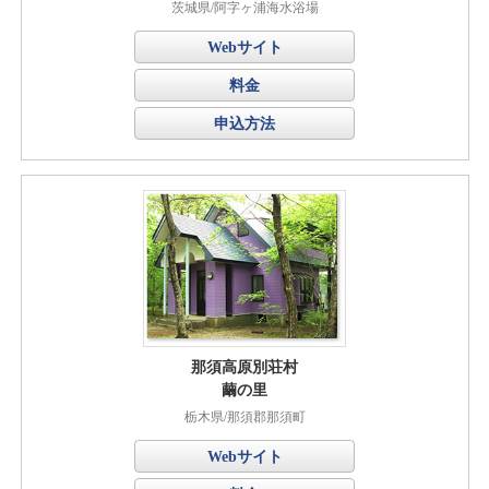
茨城県/阿字ヶ浦海水浴場
Webサイト
料金
申込方法
那須高原別荘村
繭の里
栃木県/那須郡那須町
Webサイト