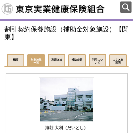
割引契約保養施設（補助金対象施設）【関
東】
概要
対象施設
利用方法
補助金額
利用につ
よくある
一覧
いて
質問
海荘 大利（だいとし）