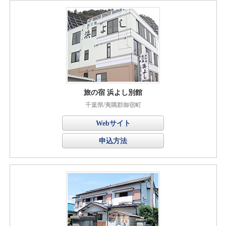
旅の宿 浜よし別館
千葉県/夷隅郡御宿町
Webサイト
申込方法