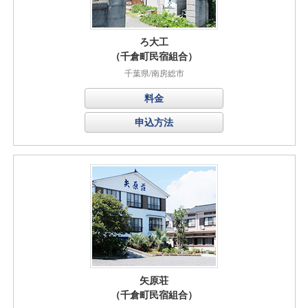
ろ大工
（千倉町民宿組合）
千葉県/南房総市
料金
申込方法
矢原荘
（千倉町民宿組合）